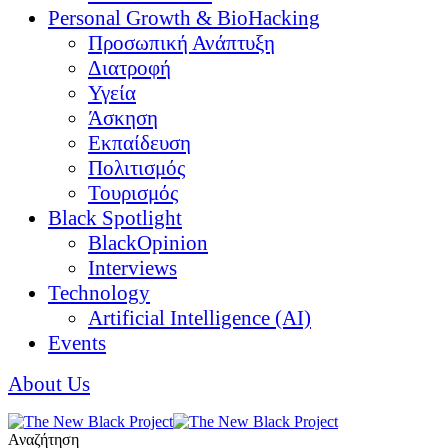
Personal Growth & BioHacking
Προσωπική Ανάπτυξη
Διατροφή
Υγεία
Άσκηση
Εκπαίδευση
Πολιτισμός
Τουρισμός
Black Spotlight
BlackOpinion
Interviews
Technology
Artificial Intelligence (AI)
Events
About Us
Αναζήτηση