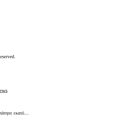
eserved.
ews
ερπάτησε εκατό…