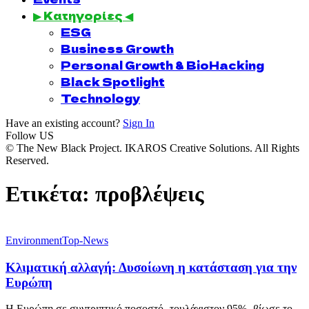
▶ Κατηγορίες ◀
ESG
Business Growth
Personal Growth & BioHacking
Black Spotlight
Technology
Have an existing account?
Sign In
Follow US
© The New Black Project. IKAROS Creative Solutions. All Rights
Reserved.
Ετικέτα:
προβλέψεις
Environment
Top-News
Κλιματική αλλαγή: Δυσοίωνη η κατάσταση για την
Ευρώπη
Η Ευρώπη σε συντριπτικό ποσοστό -τουλάχιστον 95%- βίωσε το