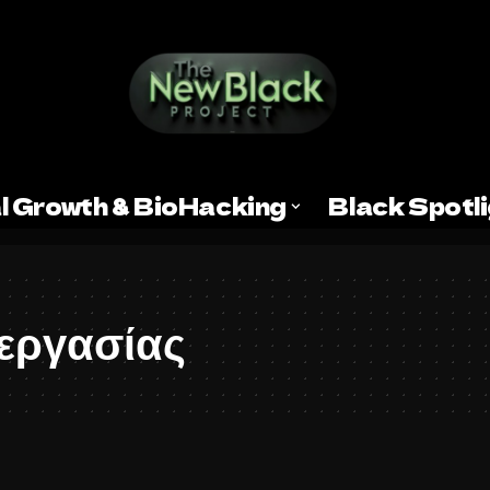
l Growth & BioHacking
Black Spotl
εργασίας