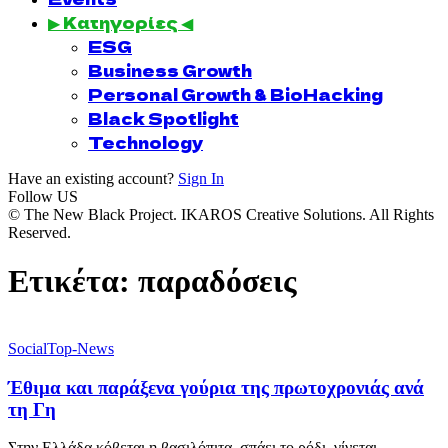
▶ Κατηγορίες ◀
ESG
Business Growth
Personal Growth & BioHacking
Black Spotlight
Technology
Have an existing account?
Sign In
Follow US
© The New Black Project. IKAROS Creative Solutions. All Rights
Reserved.
Ετικέτα:
παραδόσεις
Social
Top-News
Έθιμα και παράξενα γούρια της πρωτοχρονιάς ανά
τη Γη
Στην Ελλάδα κόβεται η βασιλόπιτα, σπάει το ρόδι, γίνεται