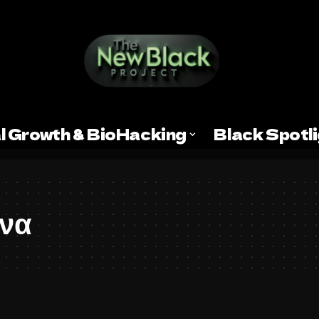
l Growth & BioHacking
Black Spotl
να