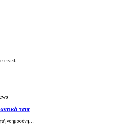
eserved.
ews
βαντικά τσιπ
χνητή νοημοσύνη…