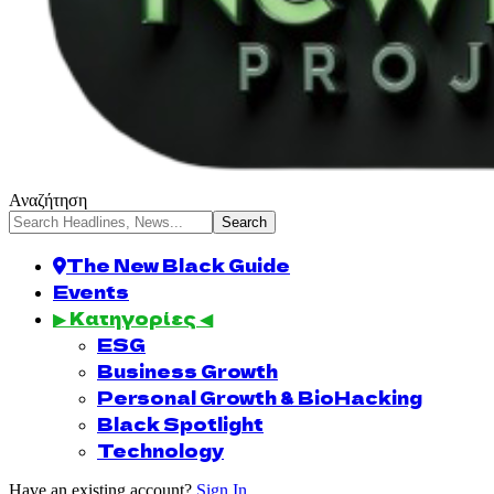
Αναζήτηση
The New Black Guide
Events
▶ Κατηγορίες ◀
ESG
Business Growth
Personal Growth & BioHacking
Black Spotlight
Technology
Have an existing account?
Sign In