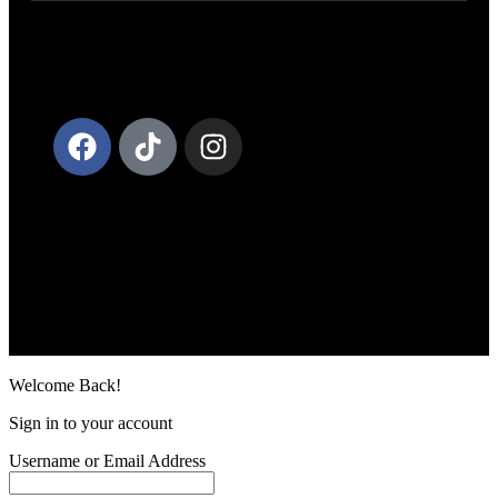
Follow US on Social Media
© The New Black
Project. Web Design
by IKAROS
Creative Solutions.
All Rights
Reserved.
Welcome Back!
Sign in to your account
Username or Email Address