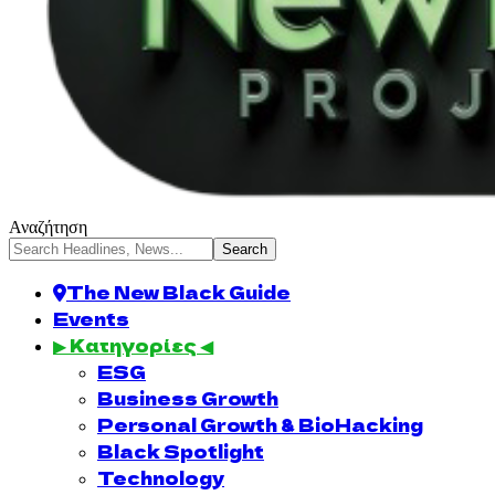
Αναζήτηση
The New Black Guide
Events
▶ Κατηγορίες ◀
ESG
Business Growth
Personal Growth & BioHacking
Black Spotlight
Technology