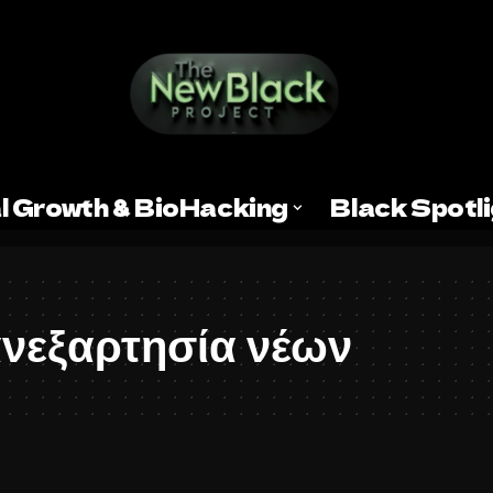
l Growth & BioHacking
Black Spotl
ανεξαρτησία νέων