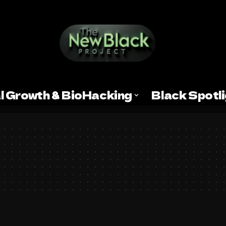
l Growth & BioHacking
Black Spotl