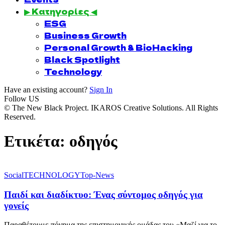
▶ Κατηγορίες ◀
ESG
Business Growth
Personal Growth & BioHacking
Black Spotlight
Technology
Have an existing account?
Sign In
Follow US
© The New Black Project. IKAROS Creative Solutions. All Rights
Reserved.
Ετικέτα:
οδηγός
Social
TECHNOLOGY
Top-News
Παιδί και διαδίκτυο: Ένας σύντομος οδηγός για
γονείς
Παραθέτουμε πόνημα της επιστημονικής ομάδας του «Μαζί για το