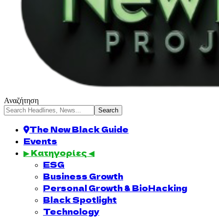
Αναζήτηση
The New Black Guide
Events
▶ Κατηγορίες ◀
ESG
Business Growth
Personal Growth & BioHacking
Black Spotlight
Technology