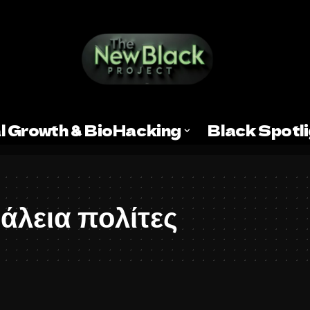
l Growth & BioHacking
Black Spotl
λεια πολίτες