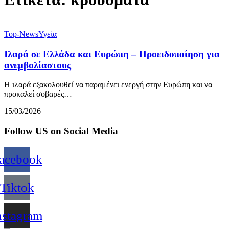
Top-News
Υγεία
Ιλαρά σε Ελλάδα και Ευρώπη – Προειδοποίηση για
ανεμβολίαστους
Η ιλαρά εξακολουθεί να παραμένει ενεργή στην Ευρώπη και να
προκαλεί σοβαρές…
15/03/2026
Follow US on Social Media
acebook
Tiktok
nstagram