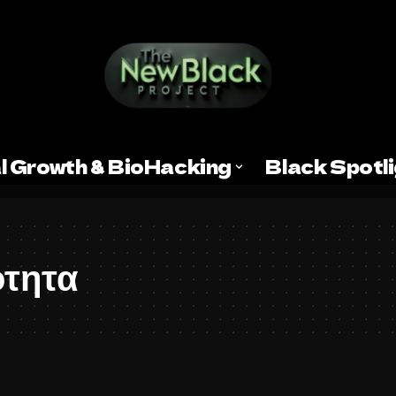
l Growth & BioHacking
Black Spotl
ότητα