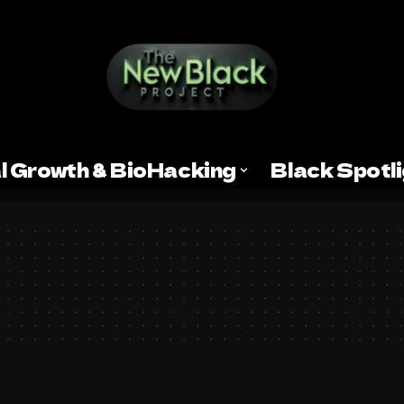
l Growth & BioHacking
Black Spotl