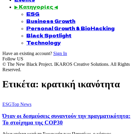
▶ Κατηγορίες ◀
ESG
Business Growth
Personal Growth & BioHacking
Black Spotlight
Technology
Have an existing account?
Sign In
Follow US
© The New Black Project. IKAROS Creative Solutions. All Rights
Reserved.
Ετικέτα:
κρατική ικανότητα
ESG
Top News
Όταν οι δεσμεύσεις συναντούν την πραγματικότητα:
Το στοίχημα της COP30
Δέκα χρόνια μετά τη Συμφωνία των Παρισίων, ο κόσμος