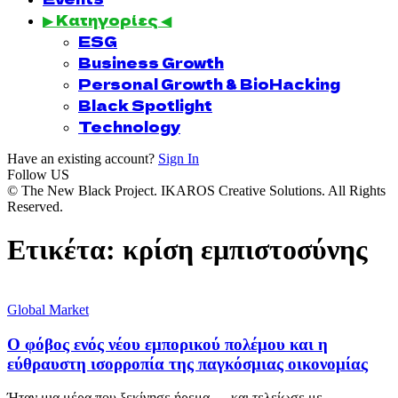
▶ Κατηγορίες ◀
ESG
Business Growth
Personal Growth & BioHacking
Black Spotlight
Technology
Have an existing account?
Sign In
Follow US
© The New Black Project. IKAROS Creative Solutions. All Rights
Reserved.
Ετικέτα:
κρίση εμπιστοσύνης
Global Market
Ο φόβος ενός νέου εμπορικού πολέμου και η
εύθραυστη ισορροπία της παγκόσμιας οικονομίας
Ήταν μια μέρα που ξεκίνησε ήρεμα — και τελείωσε με