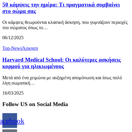
50 κάμψεις την ημέρα: Τι πραγματικά συμβαίνει
στο σώμα σας
Οι κάμψεις θεωρούνται κλασική άσκηση, που γυμνάζουν περιοχές
του σώματος όπως το…
06/12/2025
Top-News
Άσκηση
Harvard Medical School: Οι καλύτερες ασκήσεις
κορμού για ηλικιωμένους
Μετά από ένα χειμώνα με αυξημένη απομόνωση και ίσως πολύ
λίγη σωματική…
16/03/2025
Follow US on Social Media
acebook