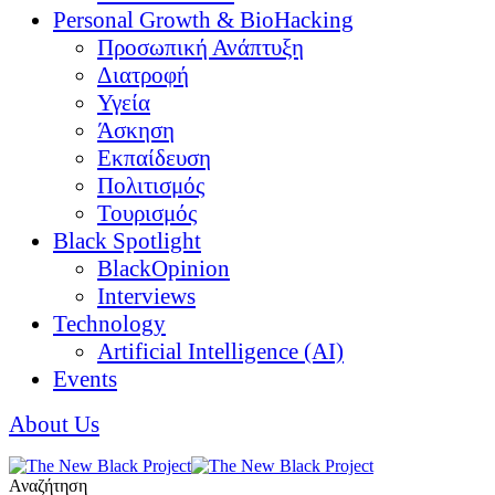
Personal Growth & BioHacking
Προσωπική Ανάπτυξη
Διατροφή
Υγεία
Άσκηση
Εκπαίδευση
Πολιτισμός
Τουρισμός
Black Spotlight
BlackOpinion
Interviews
Technology
Artificial Intelligence (AI)
Events
About Us
Αναζήτηση