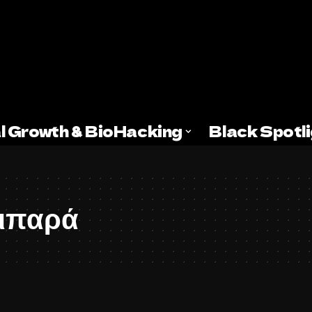
l Growth & BioHacking
Black Spotl
λιπαρά