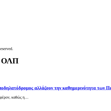
eserved.
α ΟΛΠ
ι ποδηλατόδρομος αλλάζουν την καθημερινότητα των Π
ιαφέρον, καθώς η…