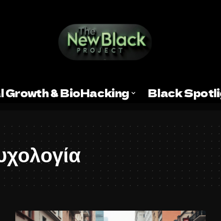
l Growth & BioHacking
Black Spotl
υχολογία