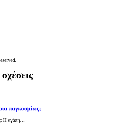
eserved.
 σχέσεις
άρια παγκοσμίως;
ως; Η αγάπη…