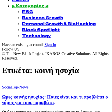
▶ Κατηγορίες ◀
ESG
Business Growth
Personal Growth & BioHacking
Black Spotlight
Technology
Have an existing account?
Sign In
Follow US
© The New Black Project. IKAROS Creative Solutions. All Rights
Reserved.
Ετικέτα:
κοινή ησυχία
Social
Top-News
Ώρες κοινής ησυχίας: Ποιες είναι και τι προβλέπει ο
νόμος για τους παραβάτες
Οι ώρες κοινής ησυχίας ισχύουν σύμφωνα με τη Αστυνομική