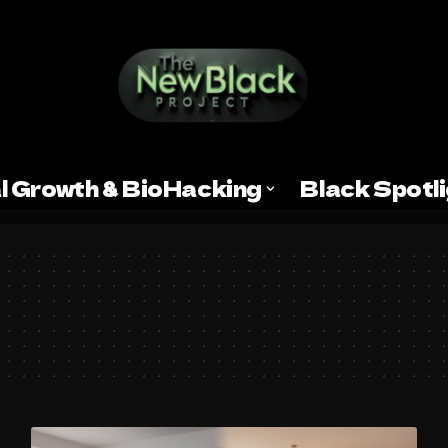
l Growth & BioHacking
Black Spotl