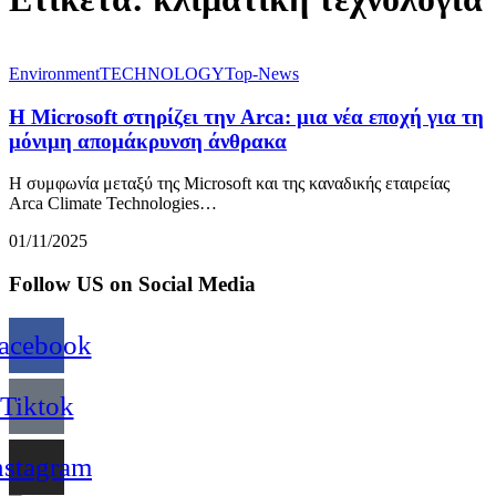
Environment
TECHNOLOGY
Top-News
Η Microsoft στηρίζει την Arca: μια νέα εποχή για τη
μόνιμη απομάκρυνση άνθρακα
Η συμφωνία μεταξύ της Microsoft και της καναδικής εταιρείας
Arca Climate Technologies…
01/11/2025
Follow US on Social Media
acebook
Tiktok
nstagram