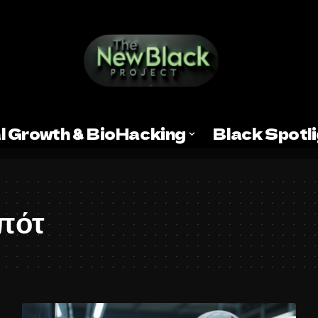
l Growth & BioHacking
Black Spotl
μπότ