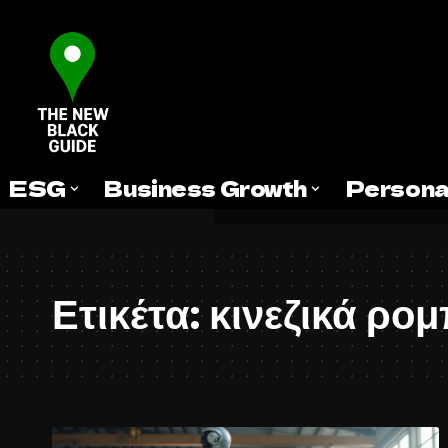
ESG
Business Growth
Persona
Ετικέτα:
κινεζικά ρο