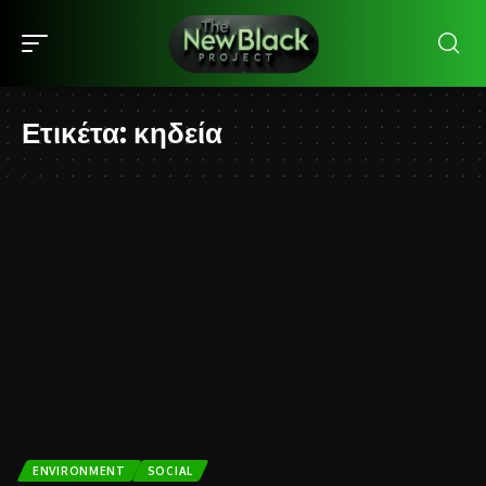
Ετικέτα:
κηδεία
ENVIRONMENT
SOCIAL