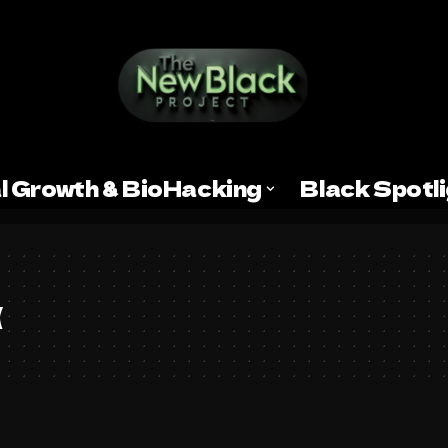
l Growth & BioHacking
Black Spotl
α