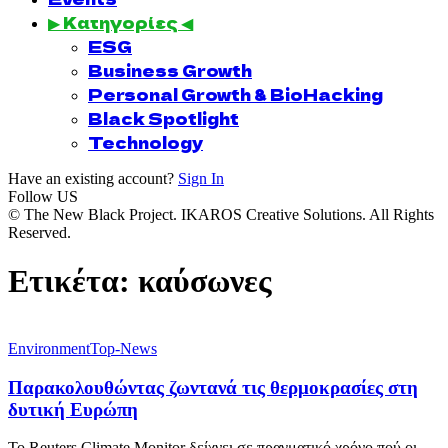
▶ Κατηγορίες ◀
ESG
Business Growth
Personal Growth & BioHacking
Black Spotlight
Technology
Have an existing account?
Sign In
Follow US
© The New Black Project. IKAROS Creative Solutions. All Rights
Reserved.
Ετικέτα:
καύσωνες
Environment
Top-News
Παρακολουθώντας ζωντανά τις θερμοκρασίες στη
δυτική Ευρώπη
Το Reuters Climate Monitor δείχνει σε πραγματικό χρόνο πού οι