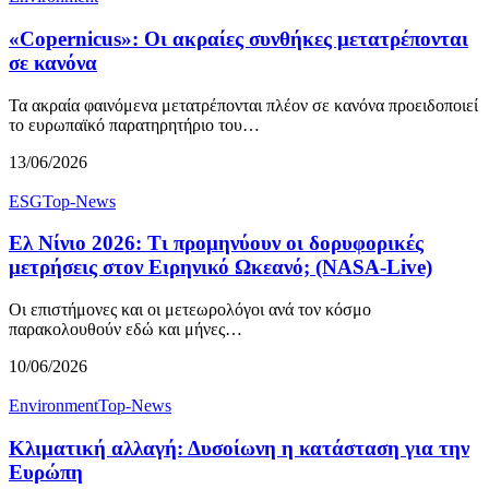
«Copernicus»: Οι ακραίες συνθήκες μετατρέπονται
σε κανόνα
Τα ακραία φαινόμενα μετατρέπονται πλέον σε κανόνα προειδοποιεί
το ευρωπαϊκό παρατηρητήριο του…
13/06/2026
ESG
Top-News
Ελ Νίνιο 2026: Τι προμηνύουν οι δορυφορικές
μετρήσεις στον Ειρηνικό Ωκεανό; (NASA-Live)
Οι επιστήμονες και οι μετεωρολόγοι ανά τον κόσμο
παρακολουθούν εδώ και μήνες…
10/06/2026
Environment
Top-News
Κλιματική αλλαγή: Δυσοίωνη η κατάσταση για την
Ευρώπη