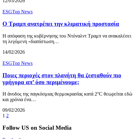
12/03/2026
ESG
Top News
Ο Τραμπ ανατρέπει την κλιματική προστασία
Η απόφαση της κυβέρνησης του Ντόναλντ Τραμπ να ανακαλέσει
τη λεγόμενη «διαπίστωση…
14/02/2026
ESG
Top News
Ποιες περιοχές στον πλανήτη θα ζεσταθούν πιο
γρήγορα απ’ όσο περιμένουμε;
Η άνοδος της παγκόσμιας θερμοκρασίας κατά 2°C θεωρείται εδώ
και χρόνια ένα…
09/02/2026
1
2
Follow US on Social Media