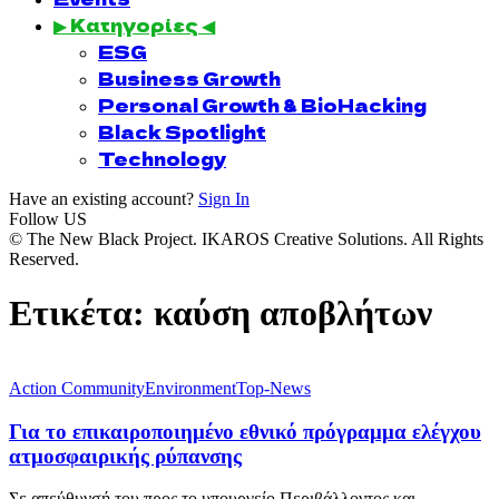
▶ Κατηγορίες ◀
ESG
Business Growth
Personal Growth & BioHacking
Black Spotlight
Technology
Have an existing account?
Sign In
Follow US
© The New Black Project. IKAROS Creative Solutions. All Rights
Reserved.
Ετικέτα:
καύση αποβλήτων
Action Community
Environment
Top-News
Για το επικαιροποιημένο εθνικό πρόγραμμα ελέγχου
ατμοσφαιρικής ρύπανσης
Σε απεύθυνσή του προς το υπουργείο Περιβάλλοντος και