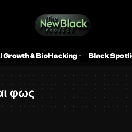
l Growth & BioHacking
Black Spotl
αι φως