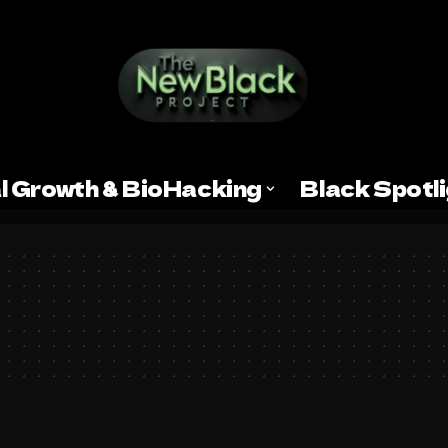
l Growth & BioHacking
Black Spotl