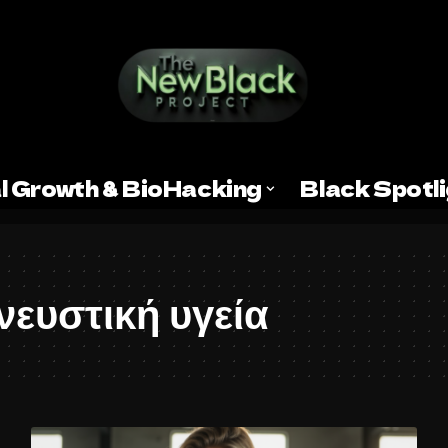
l Growth & BioHacking
Black Spotl
ευστική υγεία