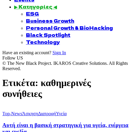
▶ Κατηγορίες ◀
ESG
Business Growth
Personal Growth & BioHacking
Black Spotlight
Technology
Have an existing account?
Sign In
Follow US
© The New Black Project. IKAROS Creative Solutions. All Rights
Reserved.
Ετικέτα:
καθημερινές
συνήθειες
Top-News
Άσκηση
Διατροφή
Υγεία
Αυτή είναι η βασική στρατηγική για υγεία, ενέργεια
και ευεξία