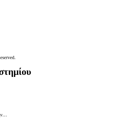
eserved.
στημίου
την…