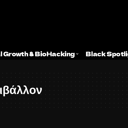
l Growth & BioHacking
Black Spotl
ριβάλλον