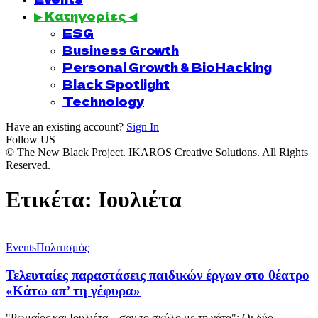
▶ Κατηγορίες ◀
ESG
Business Growth
Personal Growth & BioHacking
Black Spotlight
Technology
Have an existing account?
Sign In
Follow US
© The New Black Project. IKAROS Creative Solutions. All Rights
Reserved.
Ετικέτα:
Ιουλιέτα
Events
Πολιτισμός
Τελευταίες παραστάσεις παιδικών έργων στο θέατρο
«Κάτω απ’ τη γέφυρα»
"Ρωμαίος και Ιουλιέτα... σαν το σκύλο με τη γάτα": Οι δύο