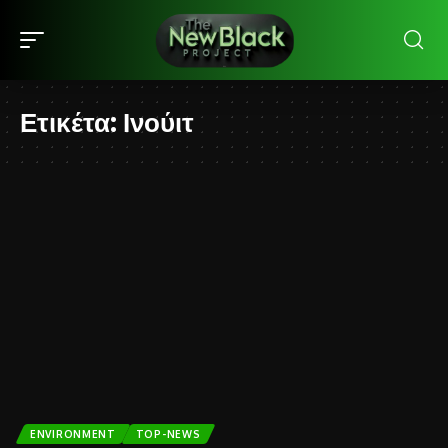
Ετικέτα:
Ινούιτ
ENVIRONMENT
TOP-NEWS