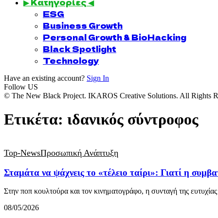
▶ Κατηγορίες ◀
ESG
Business Growth
Personal Growth & BioHacking
Black Spotlight
Technology
Have an existing account?
Sign In
Follow US
© The New Black Project. IKAROS Creative Solutions. All Rights R
Ετικέτα:
ιδανικός σύντροφος
Top-News
Προσωπική Ανάπτυξη
Σταμάτα να ψάχνεις το «τέλειο ταίρι»: Γιατί η συμβα
Στην ποπ κουλτούρα και τον κινηματογράφο, η συνταγή της ευτυχία
08/05/2026