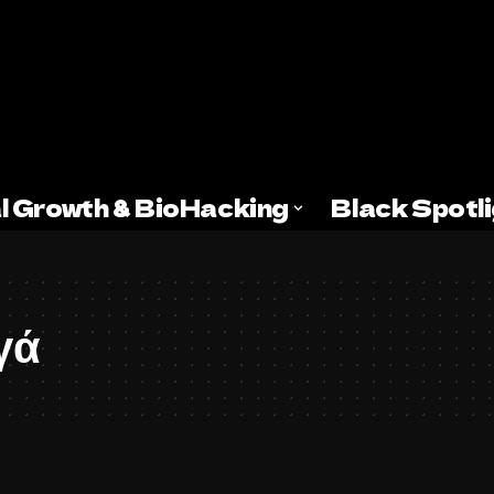
l Growth & BioHacking
Black Spotl
γά