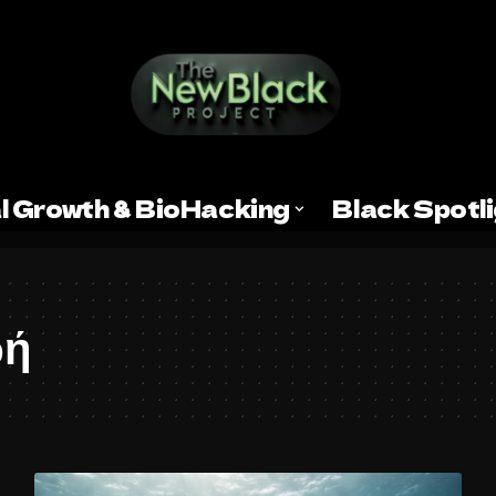
l Growth & BioHacking
Black Spotl
ωή