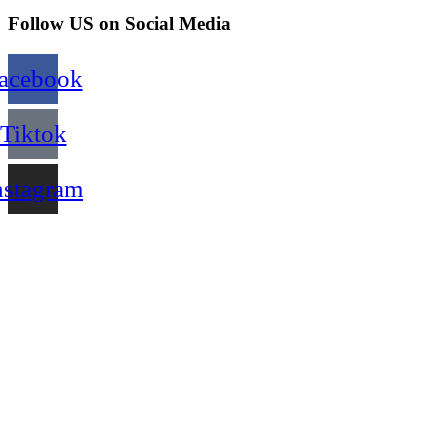
Follow US on Social Media
acebook
Tiktok
nstagram