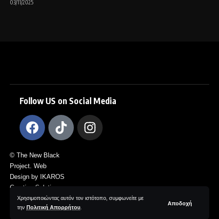
03/11/2025
Follow US on Social Media
© The New Black
Project. Web
Design by IKAROS
Creative Solutions.
All Rights
Χρησιμοποιώντας αυτόν τον ιστότοπο, συμφωνείτε με
Αποδοχή
την
Πολιτική Απορρήτου
.
Reserved.