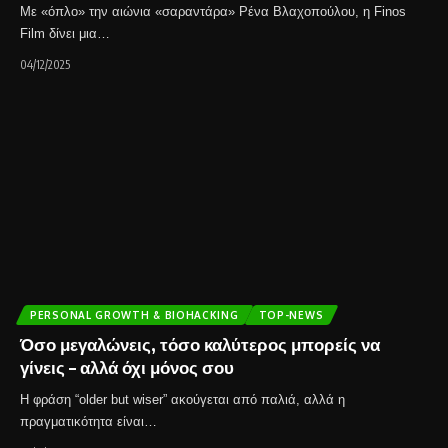
Με «όπλο» την αιώνια «σαραντάρα» Ρένα Βλαχοπούλου, η Finos
Film δίνει μια…
04/12/2025
PERSONAL GROWTH & BIOHACKING
TOP-NEWS
Όσο μεγαλώνεις, τόσο καλύτερος μπορείς να
γίνεις – αλλά όχι μόνος σου
Η φράση “older but wiser” ακούγεται από παλιά, αλλά η
πραγματικότητα είναι…