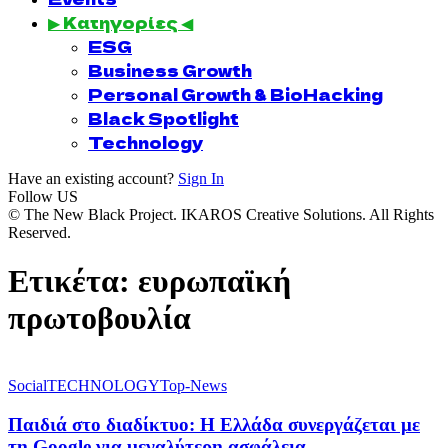
▶ Κατηγορίες ◀
ESG
Business Growth
Personal Growth & BioHacking
Black Spotlight
Technology
Have an existing account?
Sign In
Follow US
© The New Black Project. IKAROS Creative Solutions. All Rights
Reserved.
Ετικέτα:
ευρωπαϊκή
πρωτοβουλία
Social
TECHNOLOGY
Top-News
Παιδιά στο διαδίκτυο: Η Ελλάδα συνεργάζεται με
τη Google για μεγαλύτερη ασφάλεια