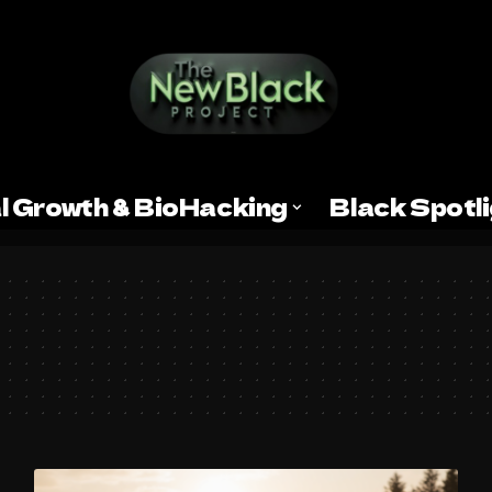
l Growth & BioHacking
Black Spotl