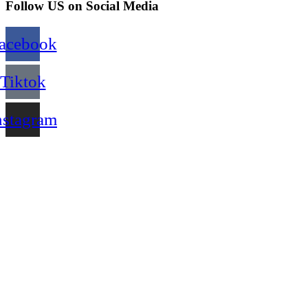
Follow US on Social Media
acebook
Tiktok
nstagram