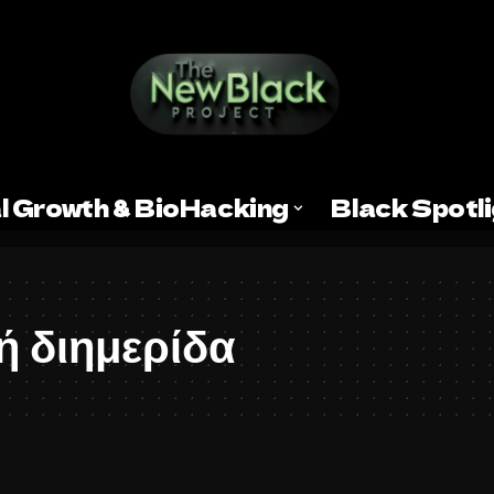
l Growth & BioHacking
Black Spotl
ή διημερίδα