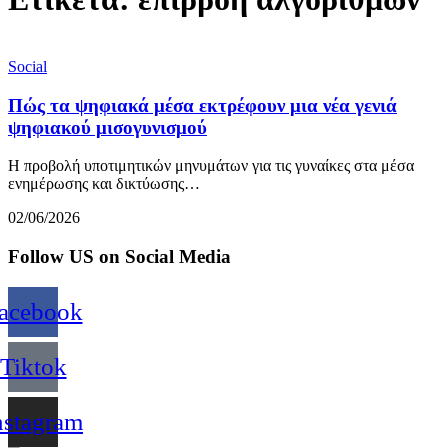
Social
Πώς τα ψηφιακά μέσα εκτρέφουν μια νέα γενιά
ψηφιακού μισογυνισμού
Η προβολή υποτιμητικών μηνυμάτων για τις γυναίκες στα μέσα
ενημέρωσης και δικτύωσης…
02/06/2026
Follow US on Social Media
acebook
Tiktok
nstagram